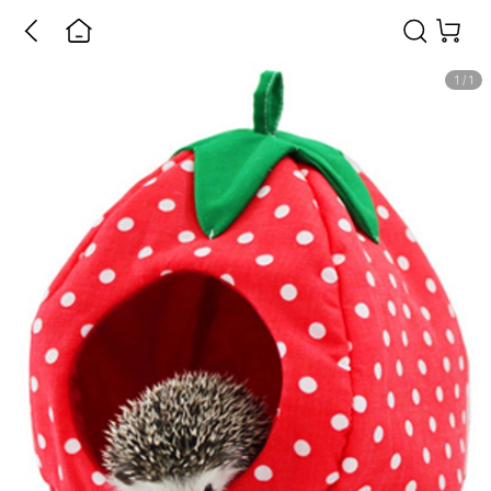
1
/
1