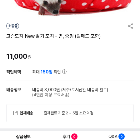
소동물
고슴도치 New 딸기 포치 - 면, 중형 (털패드 포함)
11,000
원
적립혜택
최대
150점
적립
배송정보
배송비 3,000원
(제주/도서산간 배송비 별도)
(4만원 이상 무료배송)
업체배송
결제완료 기준 2 ~ 5일 소요 예정
상품정보
후기
Q&A
0
0