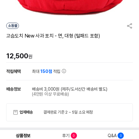
소동물
고슴도치 New 사과 포치 - 면, 대형 (털패드 포함)
12,500
원
적립혜택
최대
150점
적립
배송정보
배송비 3,000원
(제주/도서산간 배송비 별도)
(4만원 이상 무료배송)
업체배송
결제완료 기준 2 ~ 5일 소요 예정
상품정보
후기
Q&A
0
0