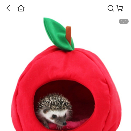
1
/
1