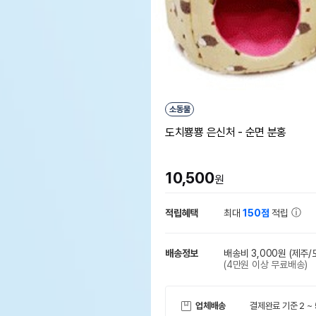
소동물
도치뿅뿅 은신처 - 순면 분홍
10,500
원
적립혜택
최대
150점
적립
배송정보
배송비 3,000원
(제주/
(4만원 이상 무료배송)
업체배송
결제완료 기준 2 ~