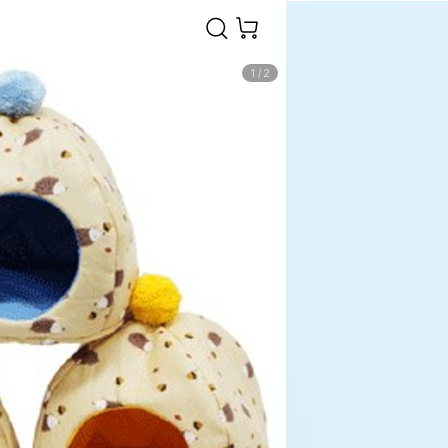
1
/
2