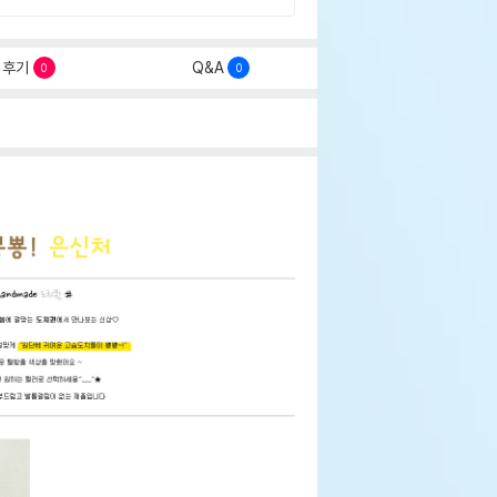
후기
Q&A
0
0