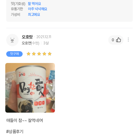
수입자를 함께 표기
맛(기호성)
잘 먹어요
유통기한
아주 넉넉해요
AS책임자와 전화번호
가성비
최고에요
어바웃펫 // 1644-9601
또는 소비자상담 관련
전화번호
유통기한이 최소 2026.12.06이거나 그
오호랏
2021.12.11
이후인 상품이 출고됩니다.
0
유통기한
오호연
(수컷)
3살
단, 상품명에 유통기한 명시된 경우, 해당
유통기한을 따릅니다.
첫구매
애들이 참~~ 잘먹네여

#상품후기