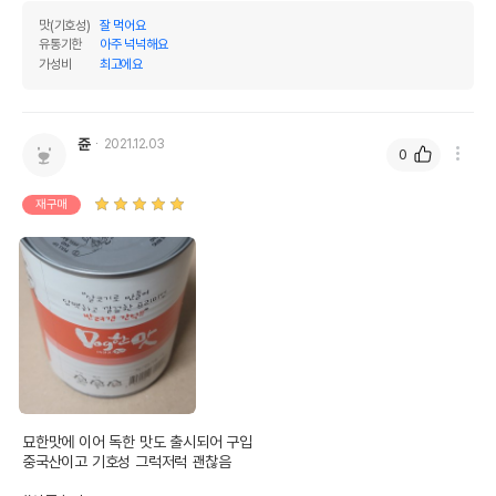
맛(기호성)
잘 먹어요
유통기한
아주 넉넉해요
가성비
최고에요
쥰
2021.12.03
0
재구매
묘한맛에 이어 독한 맛도 출시되어 구입

중국산이고 기호성 그럭저럭 괜찮음
