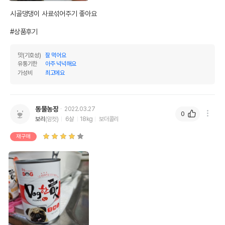
시골댕댕이 사료섞어주기 좋아요

#상품후기
맛(기호성)
잘 먹어요
유통기한
아주 넉넉해요
가성비
최고에요
동물농장
2022.03.27
0
보리
(암컷)
6살
18kg
보더콜리
재구매