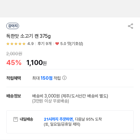
강아지
독한맛 소고기 캔 375g
4.9
후기 9개
5.0 맛(기호성)
2,000원
45%
1,100
원
적립혜택
최대
150점
적립
배송정보
배송비 3,000원
(제주/도서산간 배송비 별도)
(3만원 이상 무료배송)
내일배송
21시까지 주문하면,
다음날 95% 도착
(토, 일요일/공휴일 제외)