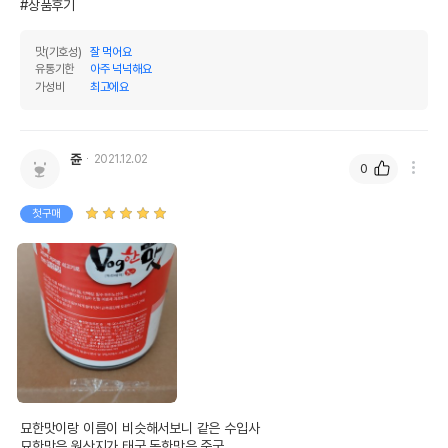
#상품후기
맛(기호성)
잘 먹어요
유통기한
아주 넉넉해요
가성비
최고에요
쥰
2021.12.02
0
첫구매
묘한맛이랑 이름이 비슷해서보니 같은 수입사

묘한맛은 원산지가 태국 독한맛은 중국
