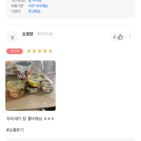
맛(기호성)
잘 먹어요
유통기한
아주 넉넉해요
가성비
최고에요
오호랏
2021.12.14
0
재구매
상품 필수 정보
품명 및 모델명
독한맛 소고기 캔 375g
법에 의한 인증,허가 등을
상품상세설명 참조
받았음을 확인할수 있는
경우 그에 대한 사항
우리애가 참 좋아해요 ㅎㅎㅎ

제조국 또는 원산지
중국
#상품후기
제조자,수입품의 경우
오션