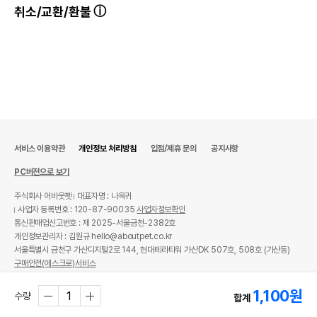
취소/교환/환불
서비스 이용약관
개인정보 처리방침
입점/제휴 문의
공지사항
PC버전으로 보기
주식회사 어바웃펫
대표자명 : 나옥귀
사업자 등록번호 : 120-87-90035
사업자정보확인
통신판매업신고번호 : 제 2025-서울금천-2382호
개인정보관리자 : 김원규 hello@aboutpet.co.kr
서울특별시 금천구 가산디지털2로 144, 현대테라타워 가산DK 507호, 508호 (가산동)
구매안전(에스크로)서비스
© copyright (c) www.aboutpet.co.kr all rights reserved.
1,100
원
수량
합계