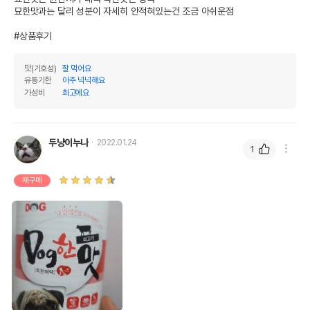
묘한맛과는 달리 성분이 자세히 안적혀있는건 조금 아쉬운점

#상품후기
맛(기호성)
잘 먹어요
유통기한
아주 넉넉해요
가성비
최고에요
두냥이누나
2022.01.24
1
재구매