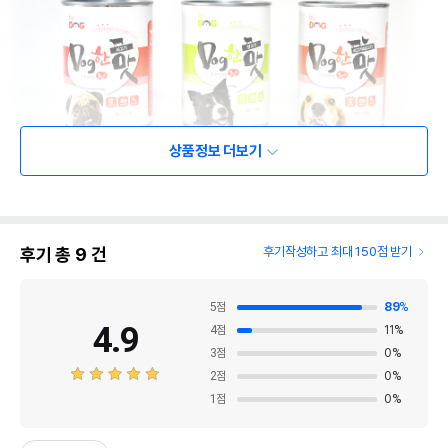
상품정보 더보기
후기 총
9
건
후기작성하고 최대 150점 받기
5
점
89
%
4.9
4
점
11
%
3
점
0
%
2
점
0
%
1
점
0
%