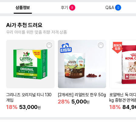
상품정보
후기
Q&A
9
0
Ai가 추천 드려요
우리 아이를 위한 맞춤 취향 저격 상품
그리니즈 오리지널 티니 130
[2개세트] 리얼트릿 한우 50g
로얄캐닌 독 미디
개입
kg 중형견 면역
28%
5,000
원
18%
53,000
18%
84,9
원