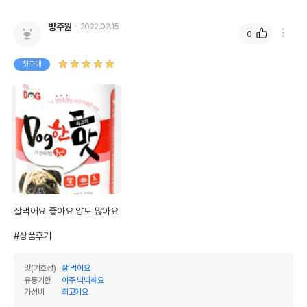
방주원
2022.02.15
0
첫구매
잘먹어요 좋아요 양도 많아요

#상품후기
맛(기호성)
잘 먹어요
유통기한
아주 넉넉해요
가성비
최고에요