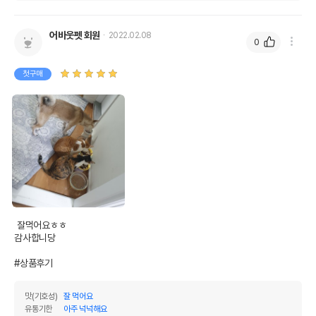
어바웃펫 회원
2022.02.08
0
첫구매
 잘먹어요ㅎㅎ

감사합니당

#상품후기
맛(기호성)
잘 먹어요
유통기한
아주 넉넉해요