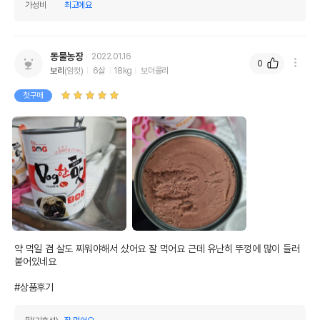
가성비
최고에요
동물농장
2022.01.16
0
보리
(암컷)
6살
18kg
보더콜리
첫구매
약 먹일 겸 살도 찌워야해서 샀어요 잘 먹어요 근데 유난히 뚜껑에 많이 들러
붙어있네요

#상품후기