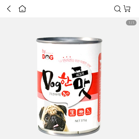
1
/
1