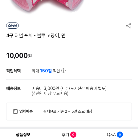
소동물
4구 터널 포치 - 블루 고양이, 면
10,000
원
적립혜택
최대
150점
적립
배송정보
배송비 3,000원
(제주/도서산간 배송비 별도)
(4만원 이상 무료배송)
업체배송
결제완료 기준 2 ~ 5일 소요 예정
상품정보
후기
Q&A
0
0