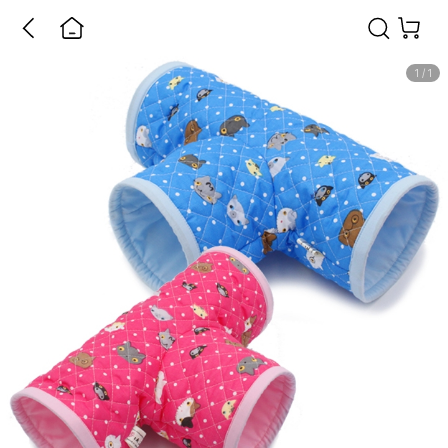
1
/
1