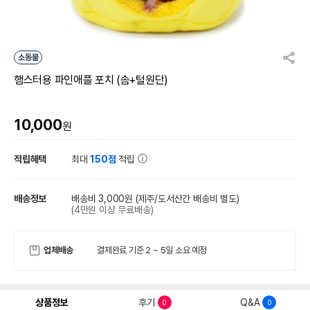
소동물
햄스터용 파인애플 포치 (솜+털원단)
10,000
원
적립혜택
최대
150점
적립
배송정보
배송비 3,000원
(제주/도서산간 배송비 별도)
(4만원 이상 무료배송)
업체배송
결제완료 기준 2 ~ 5일 소요 예정
상품정보
후기
Q&A
0
0