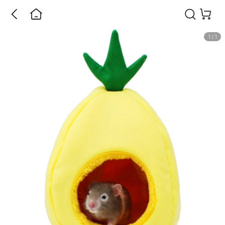
1
/
1