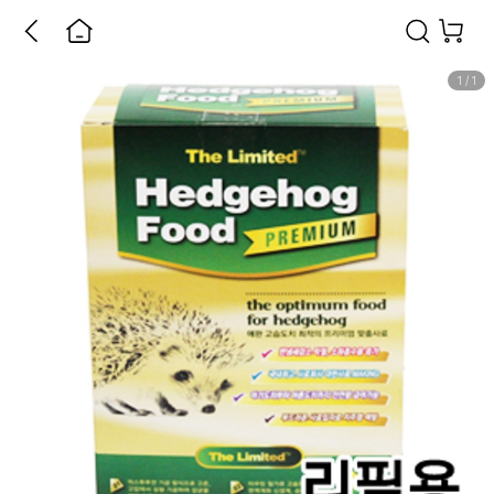
1
/
1