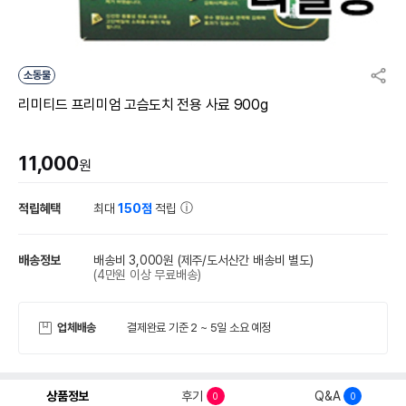
소동물
리미티드 프리미엄 고슴도치 전용 사료 900g
11,000
원
적립혜택
최대
150점
적립
배송정보
배송비 3,000원
(제주/도서산간 배송비 별도)
(4만원 이상 무료배송)
업체배송
결제완료 기준 2 ~ 5일 소요 예정
상품정보
후기
Q&A
0
0