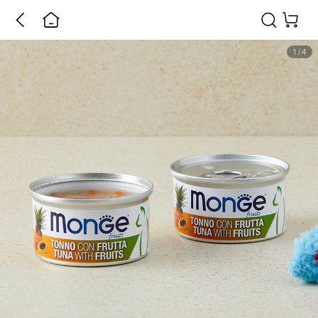
1
/
4