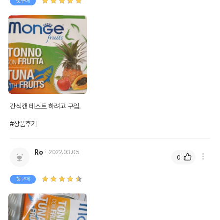
첫구매
상품 필수 정보
품명 및 모델명
몬지 후르츠 어덜트 참치&후르츠 80g
간식캔 테스트 하려고 구입.

법에 의한 인증,허가 등을
#상품후기
상품상세설명 참조
받았음을 확인할수 있는
경우 그에 대한 사항
Ro
2022.03.05
제조국 또는 원산지
태국
0
제조자,수입품의 경우
MONGE//(주)밀레펫
첫구매
수입자를 함께 표기
AS책임자와 전화번호
어바웃펫 // 1644-9601
또는 소비자상담 관련
전화번호