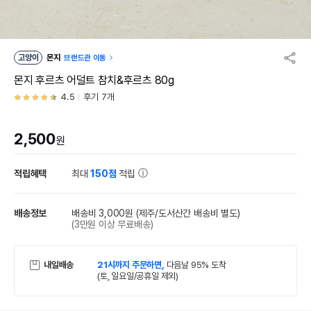
고양이
몬지
브랜드관 이동
몬지 후르츠 어덜트 참치&후르츠 80g
4.5
후기 7개
2,500
원
적립혜택
최대
150점
적립
배송정보
배송비 3,000원
(제주/도서산간 배송비 별도)
(3만원 이상 무료배송)
내일배송
21시까지 주문하면,
다음날 95% 도착
(토, 일요일/공휴일 제외)