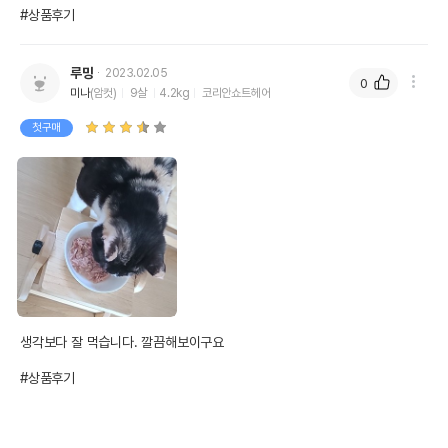
#상품후기
루밍
2023.02.05
0
미나
(암컷)
9살
4.2kg
코리안쇼트헤어
첫구매
생각보다 잘 먹습니다. 깔끔해보이구요

#상품후기