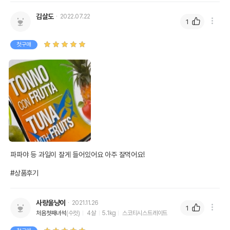
김살도
2022.07.22
1
첫구매
파파야 등 과일이 잘게 들어있어요 아주 잘먹어요!

#상품후기
사랑울냥이
2021.11.26
1
처음첫째녀석
(수컷)
4살
5.1kg
스코티시스트레이트