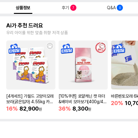
상품정보
후기
Q&A
7
0
Ai가 추천 드려요
우리 아이를 위한 맞춤 취향 저격 상품
[4개세트] 가필드 고양이모래
[10%쿠폰] 로얄캐닌 캣 마더
바른벤토모래 6
보라(굵은입자) 4.55kg 카사
&베이비 모아보기(400g/4/1
20%
10,7
바모래
0kg)
16%
82,900
36%
8,300
원
원