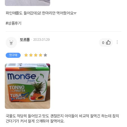
파인애플도 들어갔데요! 한마리만 먹어줬어요ㅠ

#상품후기
또르퐁
2023.01.29
0
첫구매
국물도 적당히 들어있고 맛도 괜찮은지 아이들이 비교적 잘먹긴 하는데 참치
건더기가 커서 잘게 으깨줘야 잘먹어요.
