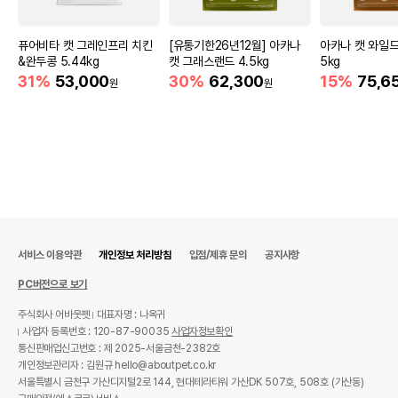
퓨어비타 캣 그레인프리 치킨
[유통기한26년12월] 아카나
아카나 캣 와일드
&완두콩 5.44kg
캣 그래스랜드 4.5kg
5kg
31%
53,000
30%
62,300
15%
75,6
원
원
서비스 이용약관
개인정보 처리방침
입점/제휴 문의
공지사항
PC버전으로 보기
주식회사 어바웃펫
대표자명 : 나옥귀
사업자 등록번호 : 120-87-90035
사업자정보확인
통신판매업신고번호 : 제 2025-서울금천-2382호
개인정보관리자 : 김원규 hello@aboutpet.co.kr
서울특별시 금천구 가산디지털2로 144, 현대테라타워 가산DK 507호, 508호 (가산동)