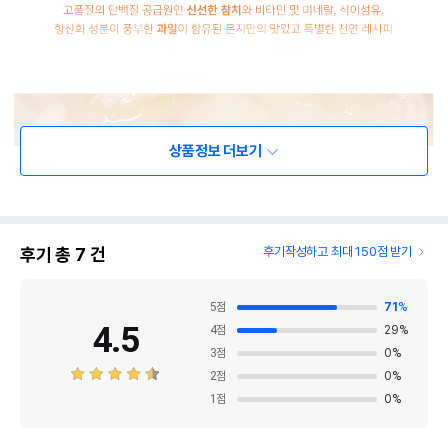
상품정보 더보기
후기 총
7
건
후기작성하고 최대 150점 받기
5
점
71
%
4.5
4
점
29
%
3
점
0
%
2
점
0
%
1
점
0
%