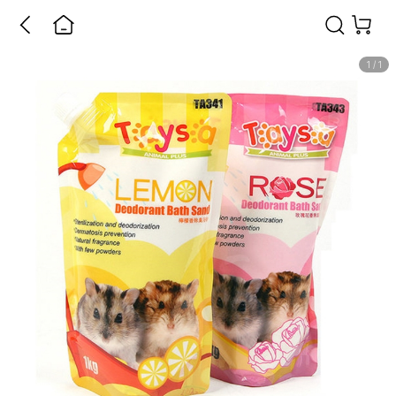
1
/
1