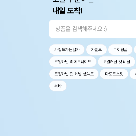
내일 도착!
가필드가는입자
가필드
두끼텅살
로얄캐닌 라이트웨이트
로얄캐닌 캣 레날
로얄캐닌 캣 레날 셀렉트
마도로스펫
쉬바