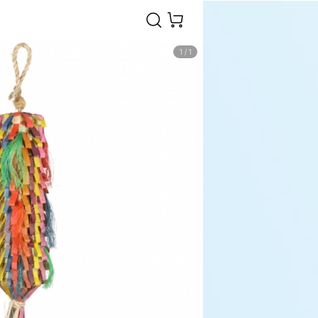
1
/
1