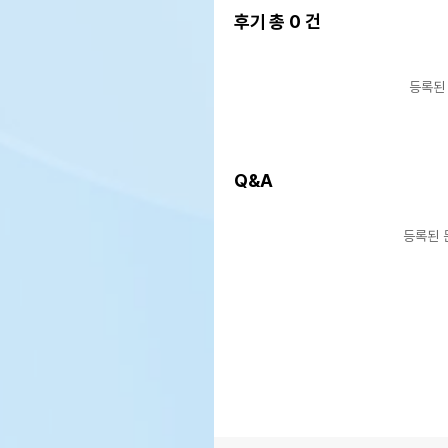
후기 총
0
건
등록된
Q&A
상품 필수 정보
등록된 
품명 및 모델명
스트
법에 의한 인증,허가 등을
해당
받았음을 확인할수 있는 경우
그에 대한 사항
제조국 또는 원산지
필리
제조자,수입품의 경우
쿨라
수입자를 함께 표기