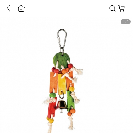
1
/
1