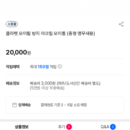
소동물
쿨라펫 모이튐 방지 아크릴 모이통 (중형 앵무새용)
20,000
원
적립혜택
최대
150점
적립
배송정보
배송비 3,000원
(제주/도서산간 배송비 별도)
(5만원 이상 무료배송)
업체배송
결제완료 기준 2 ~ 5일 소요 예정
상품정보
후기
Q&A
0
0