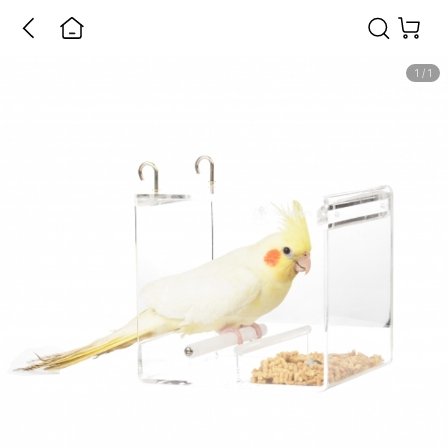
1
/
1