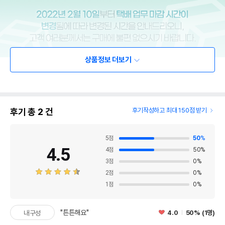
상품정보 더보기
후기 총
2
건
후기작성하고 최대 150점 받기
5
점
50
%
4.5
4
점
50
%
3
점
0
%
2
점
0
%
1
점
0
%
"튼튼해요"
4.0
50% (1명)
내구성