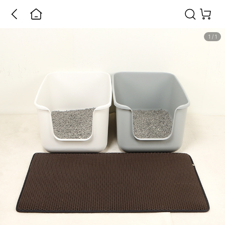
1
/
1