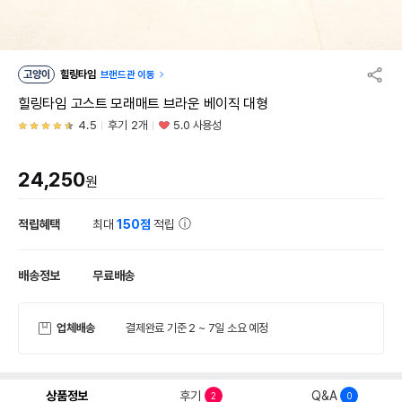
고양이
힐링타임
브랜드관 이동
힐링타임 고스트 모래매트 브라운 베이직 대형
4.5
후기 2개
5.0 사용성
24,250
원
적립혜택
최대
150점
적립
배송정보
무료배송
업체배송
결제완료 기준 2 ~ 7일 소요 예정
상품정보
후기
Q&A
2
0