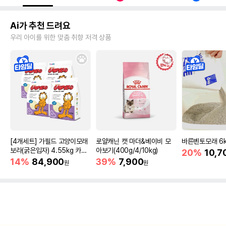
Ai가 추천 드려요
우리 아이를 위한 맞춤 취향 저격 상품
[4개세트] 가필드 고양이모래
로얄캐닌 캣 마더&베이비 모
바른벤토모래 6
보라(굵은입자) 4.55kg 카사
아보기(400g/4/10kg)
20%
10,7
바모래
14%
84,900
39%
7,900
원
원