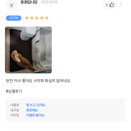
동동입니당
2022.05.12
1
첫구매
완전 커서 좋아요 사막화 확실히 덜하네요

#상품후기
사용성
잘 쓰고 있어요
내구성
튼튼해요
디자인
마음에 들어요