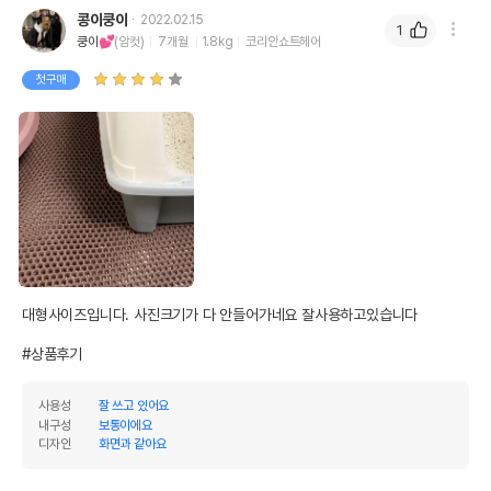
콩이쿵이
2022.02.15
1
쿵이💕
(암컷)
7개월
1.8kg
코리안쇼트헤어
첫구매
대형사이즈입니다. 사진크기가 다 안들어가네요 잘사용하고있습니다

#상품후기
사용성
잘 쓰고 있어요
내구성
보통이에요
디자인
화면과 같아요