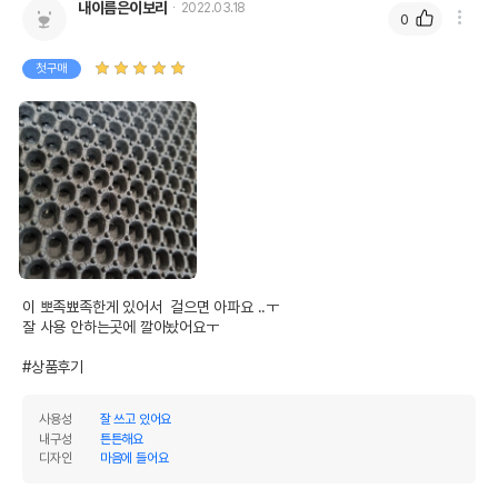
내이름은이보리
2022.03.18
0
첫구매
이 뽀족뾰족한게 있어서  걸으면 아파요 ..ㅜ

잘 사용 안하는곳에 깔아놨어요ㅜ

#상품후기
사용성
잘 쓰고 있어요
내구성
튼튼해요
디자인
마음에 들어요