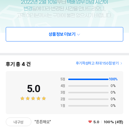
상품정보 더보기
후기 총
4
건
후기작성하고 최대 150점 받기
5
점
100
%
5.0
4
점
0
%
3
점
0
%
2
점
0
%
1
점
0
%
"튼튼해요"
5.0
100% (4명)
내구성