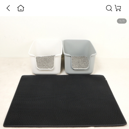
1
/
1