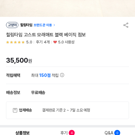
고양이
힐링타임
브랜드관 이동
힐링타임 고스트 모래매트 블랙 베이직 점보
5.0
후기 4개
5.0 사용성
35,500
원
적립혜택
최대
150점
적립
배송정보
무료배송
업체배송
결제완료 기준 2 ~ 7일 소요 예정
상품정보
후기
Q&A
4
0