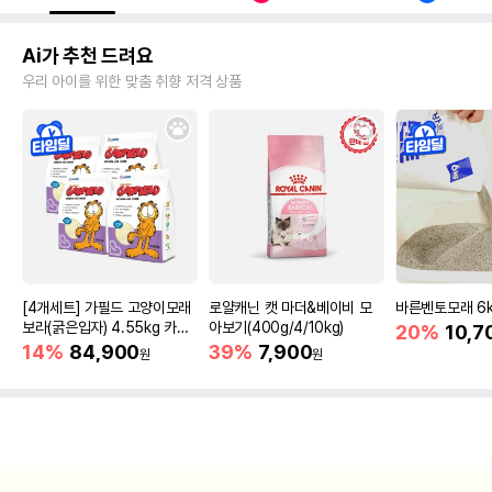
Ai가 추천 드려요
우리 아이를 위한 맞춤 취향 저격 상품
[4개세트] 가필드 고양이모래
로얄캐닌 캣 마더&베이비 모
바른벤토모래 6
보라(굵은입자) 4.55kg 카사
아보기(400g/4/10kg)
20%
10,7
바모래
14%
84,900
39%
7,900
원
원