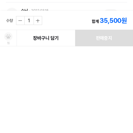
슈냥
2022.03.15
0
수정
(수컷)
7개월
4kg
코리안쇼트헤어
35,500
원
수량
합계
첫구매
장바구니 담기
판매중지
찜
처방사료 주문 시 확인해주세요!
쿠폰보기
적립혜택
취소/ 교환/ 환불
유통기한 임박 상품
최저가 도전 상품
AI검색
AI검색
유통기한이 임박한 상품을 파격적인 특가로 구매할 수 있습니다.
최저가 도전 상품은 쿠폰 할인 대상에서 제외될 수 있습니다.
배송/교환/환불 안내
신선도를
동물병원 정보
*
적립금
유지하고 철저하게 검사 후 배송하오니 안심하고 주문하세요!
• 취소/반품/교환 접수는 [ MY > 나의 쇼핑정보 > 주문/배송 ] 페이지에서
쿠폰 모두 받기
포토후기 작성 시
150
판매기준: 유통기한 4개월~ 2개월 전 상품
점
신청이 가능합니다.
엄청커요 ㅋㅋㅋ 돌기는 다른 제품보다 살짝 아픈거같네요ㅠ

유통기한 1개월 이내 상품은 폐기처분
일반후기 작성 시
50
점
* 동물병원 정보는 한번만 입력하시면 됩니다.
#상품후기
배송
• 배송기간은 주문일(결제완료)로부터 2~7일 정도 소요될 수 있습니다.
수의사 처방여부
*
사용성
잘 쓰고 있어요
(영업일 및 일반택배 기준)
담당 수의사로부터 해당 사료를 처방 받으셨나요?
내구성
튼튼해요
• 배송비는 판매자 기준에 따라 무료배송 또는 배송비가 부과됩니다.
* 허위 정보 기재 시 처방사료 구매가 제한 될 수 있습니다.
디자인
마음에 들어요
• 도서, 산간지역의 경우 추가 배송비가 부과하지 않습니다. (업체배송일