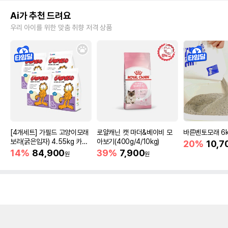
Ai가 추천 드려요
우리 아이를 위한 맞춤 취향 저격 상품
[4개세트] 가필드 고양이모래
로얄캐닌 캣 마더&베이비 모
바른벤토모래 6
보라(굵은입자) 4.55kg 카사
아보기(400g/4/10kg)
20%
10,7
바모래
14%
84,900
39%
7,900
원
원