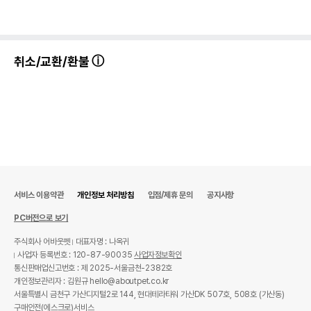
취소/교환/환불
서비스 이용약관
개인정보 처리방침
입점/제휴 문의
공지사항
PC버전으로 보기
주식회사 어바웃펫
대표자명 : 나옥귀
사업자 등록번호 : 120-87-90035
사업자정보확인
통신판매업신고번호 : 제 2025-서울금천-2382호
개인정보관리자 : 김원규 hello@aboutpet.co.kr
서울특별시 금천구 가산디지털2로 144, 현대테라타워 가산DK 507호, 508호 (가산동)
구매안전(에스크로)서비스