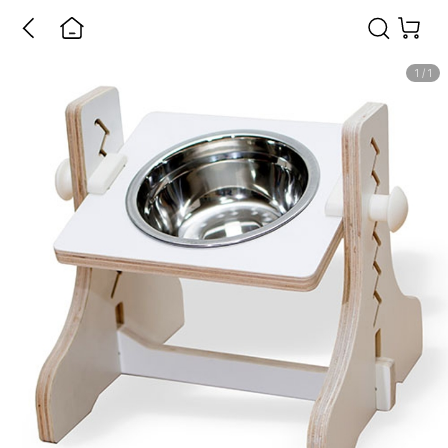
1
/
1