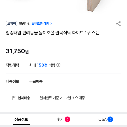
고양이
힐링타임
브랜드관 이동
힐링타임 반려동물 높이조절 원목식탁 화이트 1구 스텐
31,750
원
적립혜택
최대
150점
적립
배송정보
무료배송
업체배송
결제완료 기준 2 ~ 7일 소요 예정
상품정보
후기
Q&A
0
0