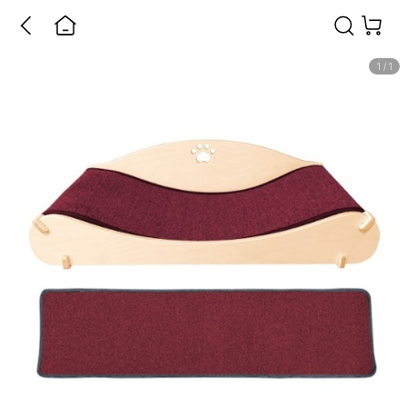
1
/
1