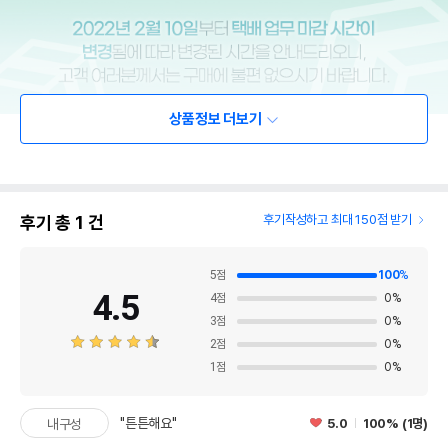
상품정보 더보기
후기 총
1
건
후기작성하고 최대 150점 받기
5
점
100
%
4.5
4
점
0
%
3
점
0
%
2
점
0
%
1
점
0
%
"튼튼해요"
5.0
100% (1명)
내구성