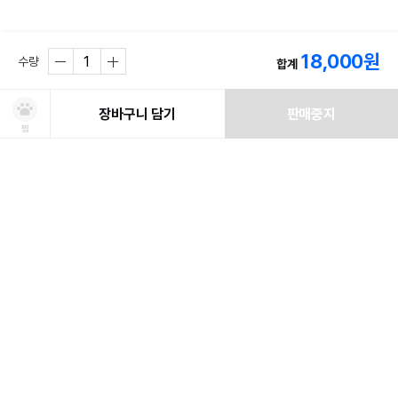
18,000
원
수량
합계
Q&A
문의하기
장바구니 담기
판매중지
찜
등록된 문의글이 없습니다.
처방사료 주문 시 확인해주세요!
쿠폰보기
적립혜택
취소/ 교환/ 환불
유통기한 임박 상품
최저가 도전 상품
AI검색
AI검색
유통기한이 임박한 상품을 파격적인 특가로 구매할 수 있습니다.
최저가 도전 상품은 쿠폰 할인 대상에서 제외될 수 있습니다.
배송/교환/환불 안내
신선도를
동물병원 정보
*
적립금
취소/교환/환불
유지하고 철저하게 검사 후 배송하오니 안심하고 주문하세요!
• 취소/반품/교환 접수는 [ MY > 나의 쇼핑정보 > 주문/배송 ] 페이지에서
쿠폰 모두 받기
포토후기 작성 시
150
판매기준: 유통기한 4개월~ 2개월 전 상품
점
신청이 가능합니다.
유통기한 1개월 이내 상품은 폐기처분
일반후기 작성 시
50
점
* 동물병원 정보는 한번만 입력하시면 됩니다.
이 상품은 어떠신가요?
배송
• 배송기간은 주문일(결제완료)로부터 2~7일 정도 소요될 수 있습니다.
수의사 처방여부
*
(영업일 및 일반택배 기준)
담당 수의사로부터 해당 사료를 처방 받으셨나요?
• 배송비는 판매자 기준에 따라 무료배송 또는 배송비가 부과됩니다.
* 허위 정보 기재 시 처방사료 구매가 제한 될 수 있습니다.
• 도서, 산간지역의 경우 추가 배송비가 부과하지 않습니다. (업체배송일