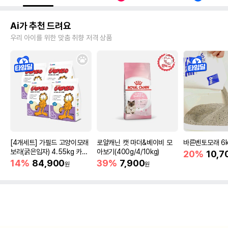
Ai가 추천 드려요
우리 아이를 위한 맞춤 취향 저격 상품
[4개세트] 가필드 고양이모래
로얄캐닌 캣 마더&베이비 모
바른벤토모래 6
보라(굵은입자) 4.55kg 카사
아보기(400g/4/10kg)
20%
10,7
바모래
14%
84,900
39%
7,900
원
원