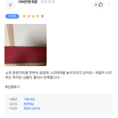
어바웃펫 회원
2021.10.28
0
첫구매
쇼파 등받이위를 한번씩 긁길래 스크래쳐를 놓아두려고 샀어요~ 색깔이 너무 
튀긴 하지만 상품이 좋아서 만족합니다~

#상품후기
사용성
가끔 써요
내구성
튼튼해요
디자인
화면과 같아요