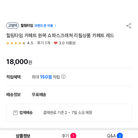
고양이
힐링타임
브랜드관 이동
힐링타임 카페트 원목 쇼파스크래쳐 리필상품 카페트 레드
4.5
후기 1개
3.0 사용성
18,000
원
적립혜택
최대
150점
적립
배송정보
무료배송
업체배송
결제완료 기준 2 ~ 7일 소요 예정
상품정보
후기
Q&A
1
0