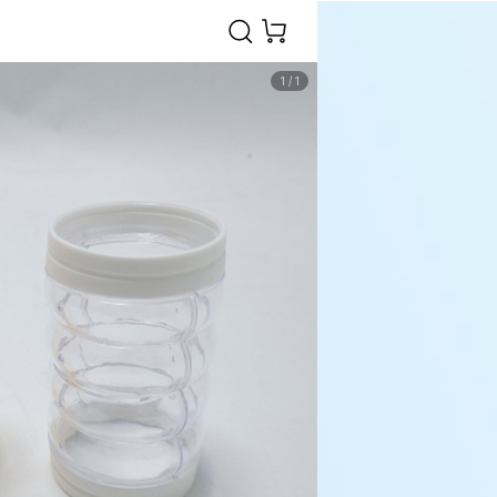
1
/
1