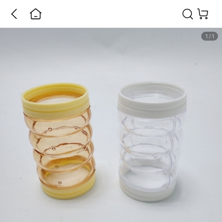
1
/
1