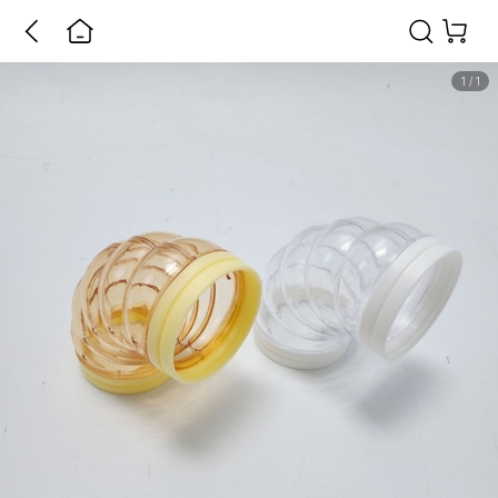
1
/
1