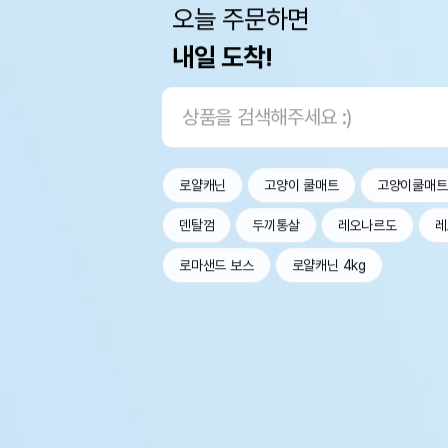
오늘 주문하면
내일 도착!
로얄캐닌
고양이 쿨매트
고양이쿨매트
덴탈껌
두끼통살
레오나르도
레
로마샌드 보스
로얄캐닌 4kg