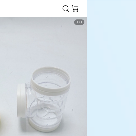
1
/
1