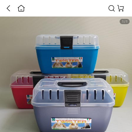
1
/
1