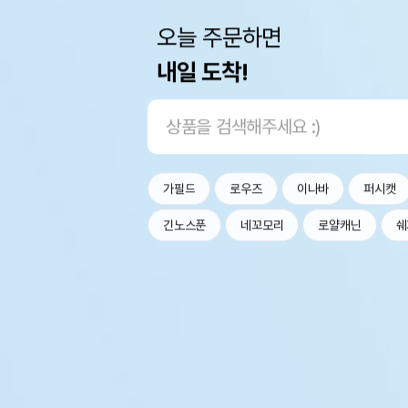
오늘 주문하면
내일 도착!
가필드
로우즈
이나바
퍼시캣
긴노스푼
네꼬모리
로얄캐닌
쉐