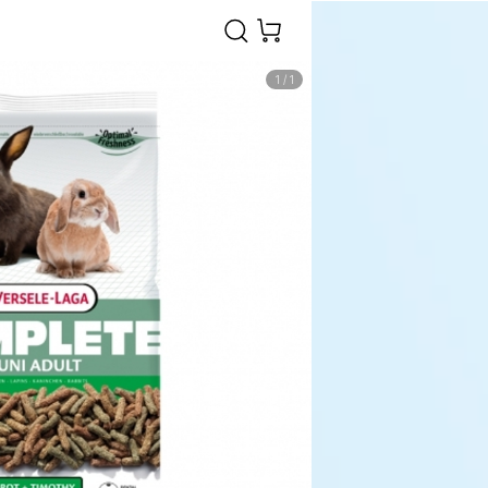
1
/
1