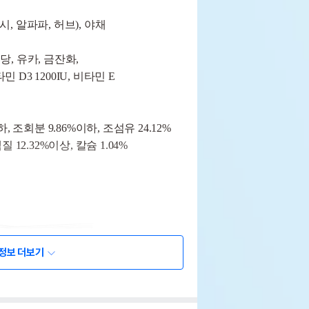
시
,
알파파
,
허브
),
야채
고당
,
유카
,
금잔화
,
타민
D3 1200IU,
비타민
E
하
,
조회분
9.86%
이하
,
조섬유
24.12%
백질
12.32%
이상
,
칼슘
1.04%
정보 더보기