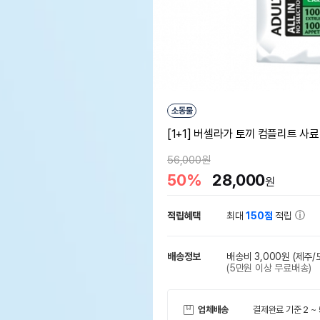
소동물
[1+1] 버셀라가 토끼 컴플리트 사료 1
56,000원
50%
28,000
원
적립혜택
최대
150점
적립
배송정보
배송비 3,000원
(제주/
(5만원 이상 무료배송)
업체배송
결제완료 기준 2 ~