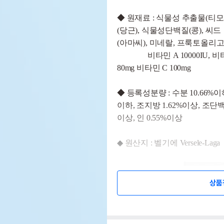
◆ 원재료 :
식물성 추출물
(
티모
(
당근
),
식물성단백질
(
콩
),
씨드
(
아마씨
),
미네랄
,
프룩토올리
비타민
A 10000IU,
비
80mg
비타민
C 100mg
◆
등록성분량 :
수분
10.66%
이
이하
,
조지방
1.62%
이상
,
조단
이상
,
인
0.55%
이상
◆
원산지 : 벨기에 Versele-Laga
상품