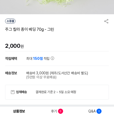
소동물
주그 칼라 종이 베딩 70g - 그린
2,000
원
적립혜택
최대
150점
적립
배송정보
배송비 3,000원
(제주/도서산간 배송비 별도)
(5만원 이상 무료배송)
업체배송
결제완료 기준 2 ~ 5일 소요 예정
상품정보
후기
Q&A
0
0