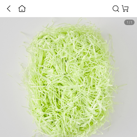
1
/
1