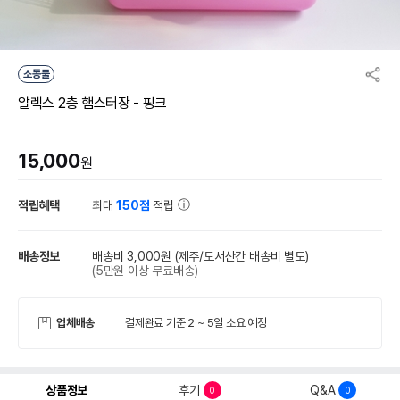
소동물
알렉스 2층 햄스터장 - 핑크
15,000
원
적립혜택
최대
150점
적립
배송정보
배송비 3,000원
(제주/도서산간 배송비 별도)
(5만원 이상 무료배송)
업체배송
결제완료 기준 2 ~ 5일 소요 예정
상품정보
후기
Q&A
0
0