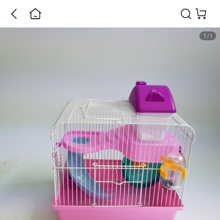
1
/
1