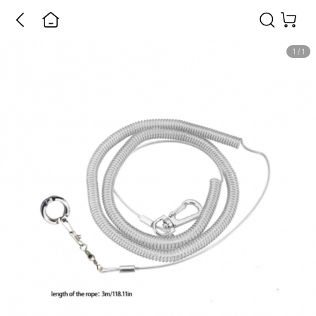
1
/
1