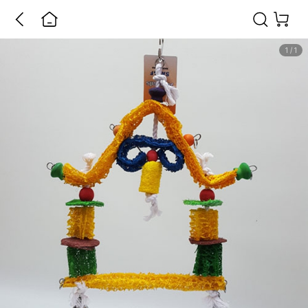
1
/
1