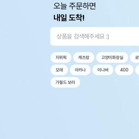
오늘 주문하면
내일 도착!
지위픽
캐츠랑
고양이화장실
로
모래
아카나
이나바
400
가필드 보라