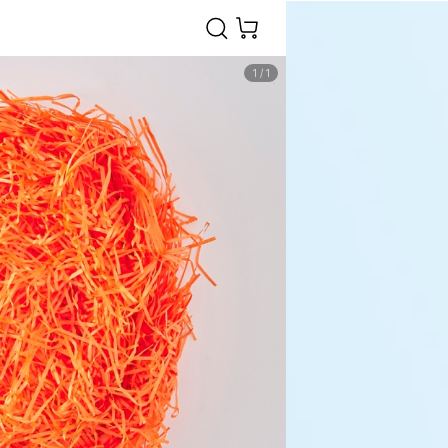
1
/
1