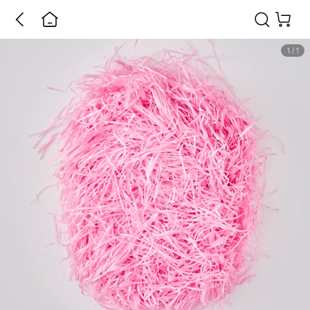
1
/
1