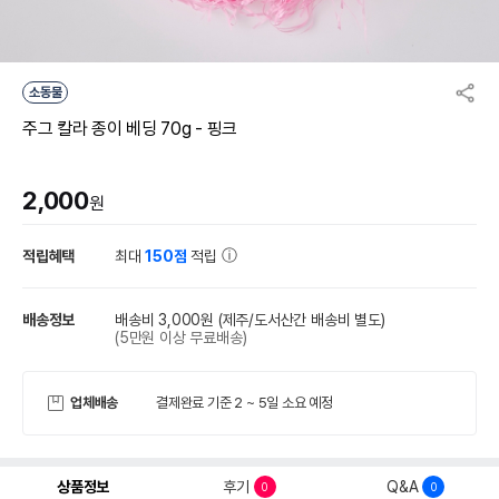
소동물
주그 칼라 종이 베딩 70g - 핑크
2,000
원
적립혜택
최대
150점
적립
배송정보
배송비 3,000원
(제주/도서산간 배송비 별도)
(5만원 이상 무료배송)
업체배송
결제완료 기준 2 ~ 5일 소요 예정
상품정보
후기
Q&A
0
0