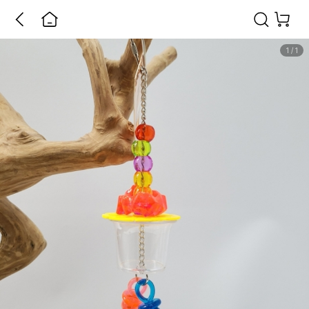
1
/
1