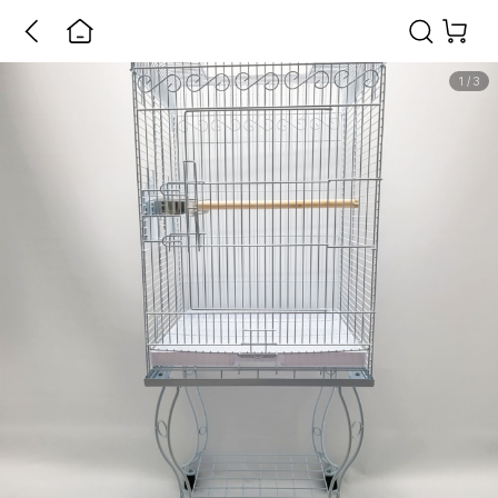
1
/
3