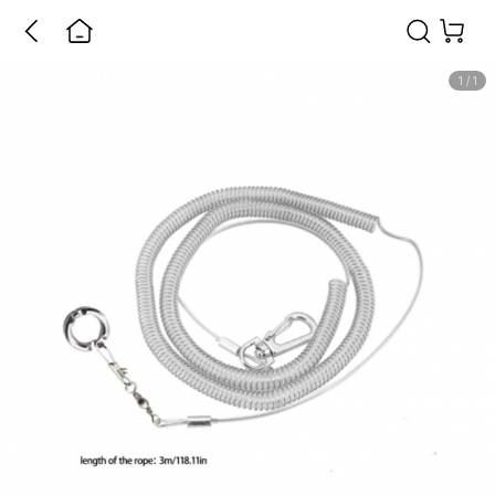
1
/
1