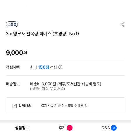
소동물
3m 앵무새 발목링 하네스 (초경량) No.9
9,000
원
적립혜택
최대
150점
적립
배송정보
배송비 3,000원
(제주/도서산간 배송비 별도)
(5만원 이상 무료배송)
업체배송
결제완료 기준 2 ~ 5일 소요 예정
상품정보
후기
Q&A
0
0