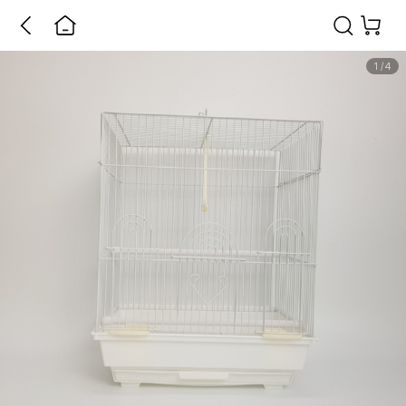
1
/
4