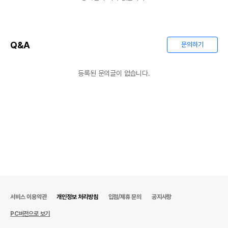
- 새장은 부피가 커서
일부 제품
의 경우 반품, 교환시
배송비가 추가 발생할 수 있으니 이점 꼭 고려하시고
구매 바랍니다
Q&A
문의하기
- 새장 제품은 배송비 절감과 파손 방지를 위해 몸통
등록된 문의글이 없습니다.
철망을 분리하여 발송해 드립니다. 그로 인한 긁힘이
있을 수 있습니다.
서비스 이용약관
개인정보 처리방침
입점/제휴 문의
공지사항
PC버전으로 보기