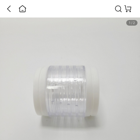
1
/
2