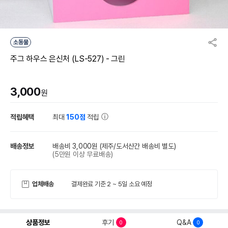
소동물
주그 하우스 은신처 (LS-527) - 그린
3,000
원
적립혜택
최대
150점
적립
배송정보
배송비 3,000원
(제주/도서산간 배송비 별도)
(5만원 이상 무료배송)
업체배송
결제완료 기준 2 ~ 5일 소요 예정
상품정보
후기
Q&A
0
0