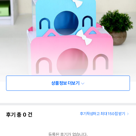
상품정보 더보기
상품 필수 정보
품명 및 모델명
주그 하우스 은신처 (LS-527) - 그린
후기 총
0
건
후기작성하고 최대 150점 받기
법에 의한 인증,허가 등을
해당사항없음
받았음을 확인할수 있는
등록된 후기가 없습니다.
경우 그에 대한 사항