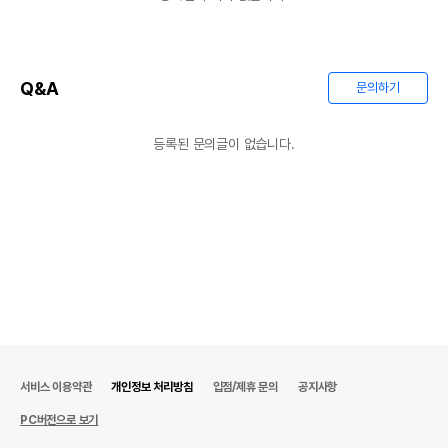
제조국 또는 원산지
중국
제조자,수입품의 경우
주그
Q&A
수입자를 함께 표기
문의하기
AS책임자와 전화번호
어바웃펫//1644-9601
또는 소비자상담 관련
등록된 문의글이 없습니다.
전화번호
유통기한이 최소 2026.12.03이거나 그
이후인 상품이 출고됩니다.
유통기한
단, 상품명에 유통기한 명시된 경우, 해당
유통기한을 따릅니다.
서비스 이용약관
개인정보 처리방침
입점/제휴 문의
공지사항
PC버전으로 보기