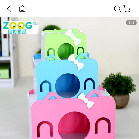
1
/
1