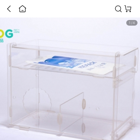
1
/
4