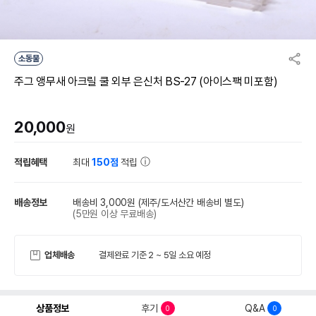
소동물
주그 앵무새 아크릴 쿨 외부 은신처 BS-27 (아이스팩 미포함)
20,000
원
적립혜택
최대
150점
적립
배송정보
배송비 3,000원
(제주/도서산간 배송비 별도)
(5만원 이상 무료배송)
업체배송
결제완료 기준 2 ~ 5일 소요 예정
상품정보
후기
Q&A
0
0