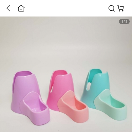
1
/
3