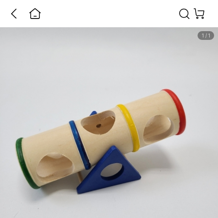
1
/
1