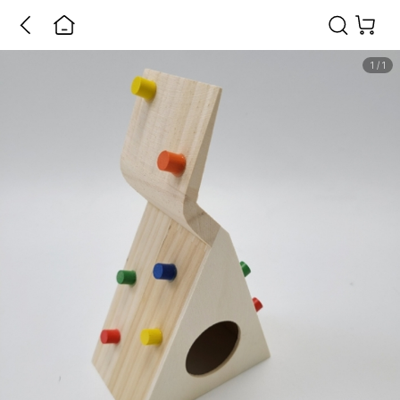
1
/
1