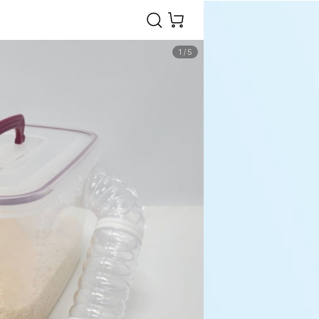
1
/
5