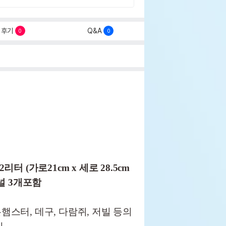
후기
Q&A
0
0
리터 (가로21cm x 세로 28.5cm
터널 3개포함
든햄스터, 데구, 다람쥐, 저빌 등의