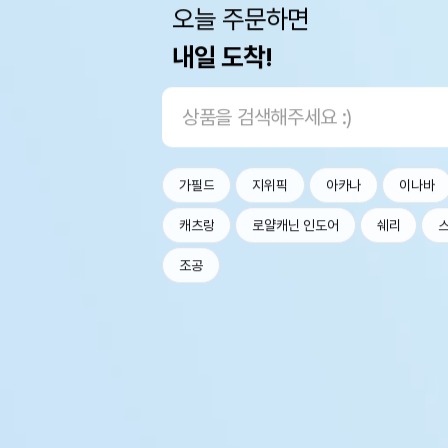
오늘 주문하면
내일 도착!
가필드
지위픽
아카나
이나바
캐츠랑
로얄캐닌 인도어
쉐리
조공