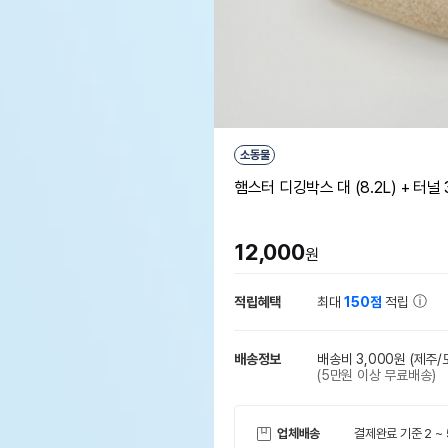
소동물
햄스터 디깅박스 대 (8.2L) + 터널 3
12,000
원
적립혜택
최대
150점
적립
배송정보
배송비 3,000원
(제주/
(5만원 이상 무료배송)
업체배송
결제완료 기준 2 ~