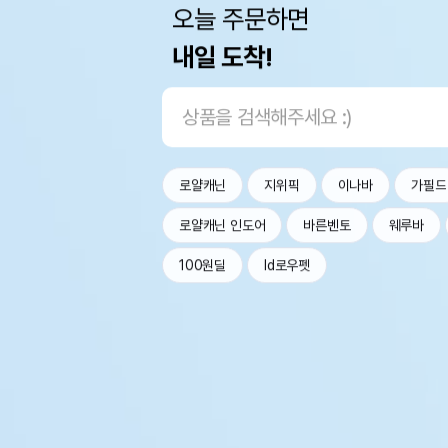
오늘 주문하면
내일 도착!
로얄캐닌
지위픽
이나바
가필드
로얄캐닌 인도어
바른벤토
웨루바
100원딜
Id로우펫