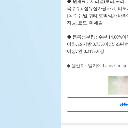
◆
원재료 :
시리얼
(
보리
,
귀리
,
옥수수
),
섬유질가공사료
,
티모
(
옥수수
,
밀
,
귀리
,
호박씨
,
해바라
지방
,
효모
,
미네랄
◆
등록성분량 :
수분
14.00%
이
이하
,
조지방
3.73%
이상
,
조단
이상
,
인
0.21%
이상
◆
원산지 : 벨기에 Laroy Group
상품