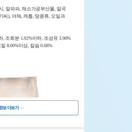
시
,
알파파
,
채소가공부산물
,
알곡
기씨
),
야채
,
캐롭
,
땅콩류
,
오일과
하
,
조회분
1.92%
이하
,
조섬유
3.90%
백질
8.00%
이상
,
칼슘
0.08%
정보 더보기