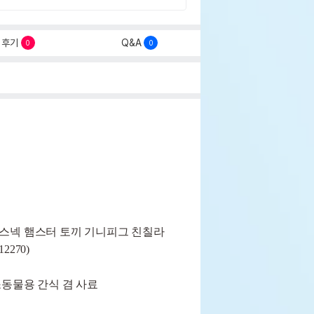
후기
Q&A
0
0
스넥 햄스터 토끼 기니피그 친칠라
2270)
소동물용 간식 겸 사료