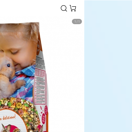
1
/
1