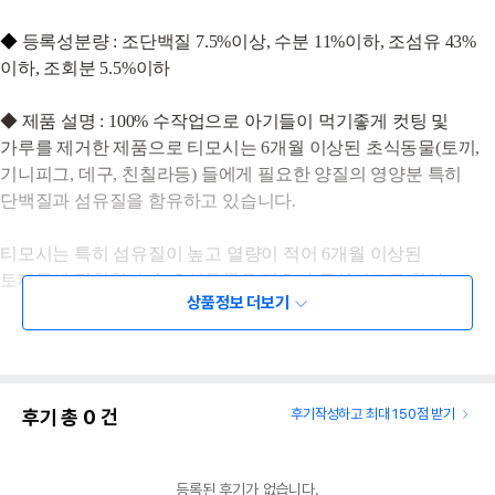
◆
등록성분량 : 조단백질 7.5%이상,
수분
11%
이하
,
조섬유 43%
이하
,
조회분 5.5%이하
◆ 제품 설명 : 100% 수작업으로 아기들이 먹기좋게 컷팅 및
가루를 제거한 제품으로 티모시는 6개월 이상된 초식동물(토끼,
기니피그, 데구, 친칠라등) 들에게 필요한 양질의 영양분 특히
단백질과 섬유질을 함유하고 있습니다.
티모시는 특히 섬유질이 높고 열량이 적어 6개월 이상된
토끼등에 적합합니다. 초식동물은 건초가 주식이므로 항상
상품정보 더보기
깨끗한 물과 함께 급여해 주세요.
후기 총
0
건
후기작성하고 최대 150점 받기
등록된 후기가 없습니다.