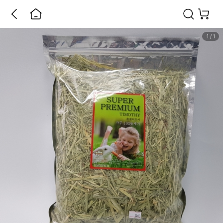
1
/
1