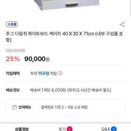
소동물
주그 다람쥐 화이트보드 케이지 40 X 30 X 71cm (내부 구성품 포
함)
120,000원
25%
90,000
원
적립혜택
최대
150점
적립
배송정보
배송비 1개당 4,000원
(제주/도서산간 배송비 별도)
업체배송
결제완료 기준 2 ~ 5일 소요 예정
상품정보
후기
Q&A
0
0