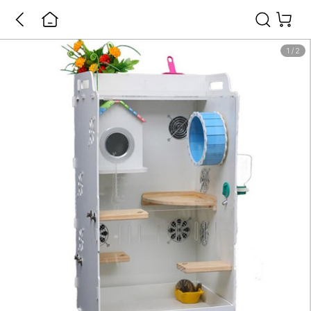
1
/
2