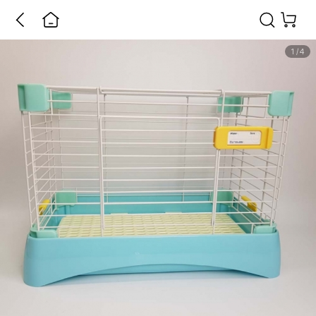
1
/
4