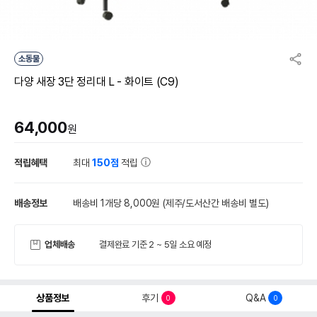
소동물
다양 새장 3단 정리대 L - 화이트 (C9)
64,000
원
적립혜택
최대
150점
적립
배송정보
배송비 1개당 8,000원
(제주/도서산간 배송비 별도)
업체배송
결제완료 기준 2 ~ 5일 소요 예정
상품정보
후기
Q&A
0
0