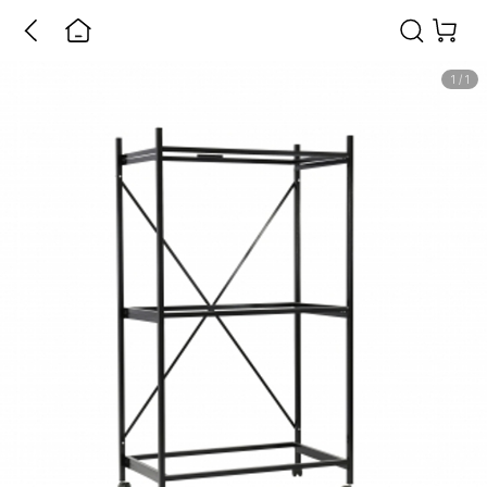
1
/
1