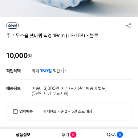
소동물
주그 무소음 쳇바퀴 직경 19cm (LS-168) - 블루
10,000
원
적립혜택
최대
150점
적립
배송정보
배송비 3,000원
(제주/도서산간 배송비 별도)
(5만원 이상 무료배송)
업체배송
결제완료 기준 2 ~ 5일 소요 예정
상품정보
후기
Q&A
0
0