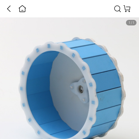
1
/
1