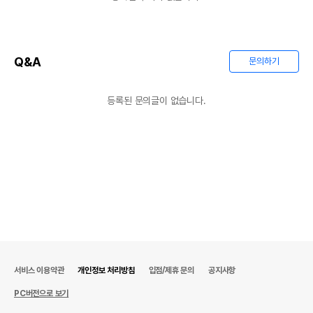
Q&A
문의하기
상품 필수 정보
등록된 문의글이 없습니다.
주그 무소음 쳇바퀴 직경 19cm (LS-168) -
품명 및 모델명
무지개
법에 의한 인증,허가 등을
해당사항없음
받았음을 확인할수 있는
경우 그에 대한 사항
제조국 또는 원산지
중국
제조자,수입품의 경우
주그
수입자를 함께 표기
서비스 이용약관
개인정보 처리방침
입점/제휴 문의
공지사항
AS책임자와 전화번호
어바웃펫//1644-9601
또는 소비자상담 관련
PC버전으로 보기
전화번호