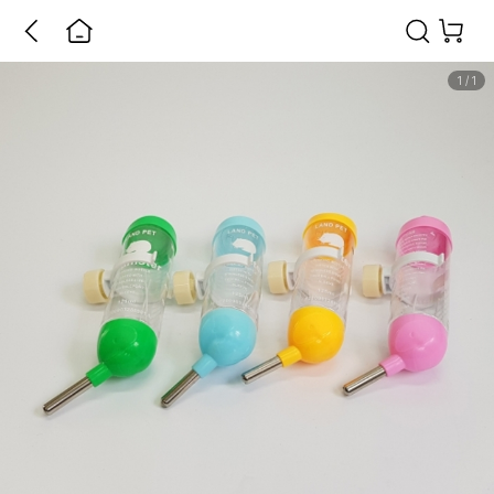
1
/
1