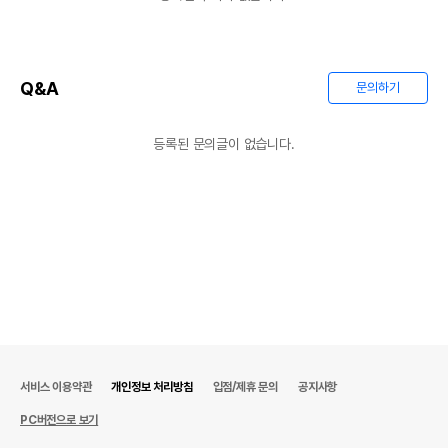
법에 의한 인증,허가 등을
해당사항없음
받았음을 확인할수 있는
경우 그에 대한 사항
Q&A
문의하기
제조국 또는 원산지
중국
제조자,수입품의 경우
등록된 문의글이 없습니다.
주그
수입자를 함께 표기
AS책임자와 전화번호
어바웃펫//1644-9601
또는 소비자상담 관련
전화번호
유통기한이 최소 2026.12.04이거나 그
이후인 상품이 출고됩니다.
유통기한
단, 상품명에 유통기한 명시된 경우, 해당
유통기한을 따릅니다.
서비스 이용약관
개인정보 처리방침
입점/제휴 문의
공지사항
PC버전으로 보기