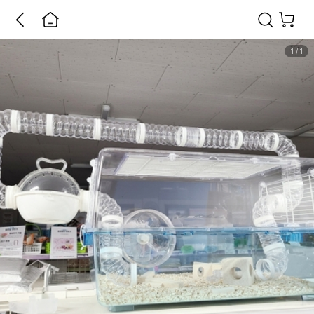
1
/
1