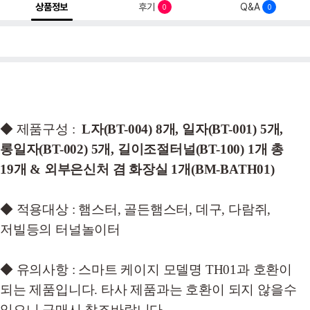
상품정보
후기
Q&A
0
0
◆ 제품구성 :
L자(BT-004) 8개, 일자(BT-001) 5개,
롱일자(BT-002) 5개, 길이조절터널(BT-100) 1개 총
19개 & 외부은신처 겸 화장실 1개(BM-BATH01)
◆ 적용대상 : 햄스터, 골든햄스터, 데구, 다람쥐,
저빌등의 터널놀이터
◆ 유의사항 : 스마트 케이지 모델명 TH01과 호환이
되는 제품입니다. 타사 제품과는 호환이 되지 않을수
있으니 구매시 참조바랍니다.