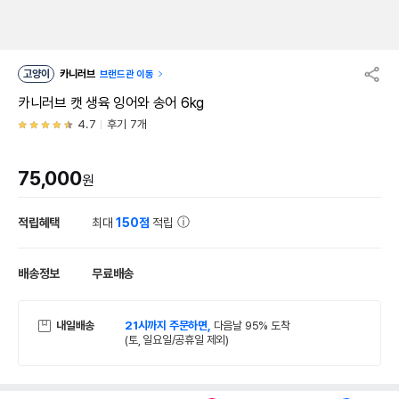
고양이
카니러브
브랜드관 이동
카니러브 캣 생육 잉어와 송어 6kg
4.7
후기 7개
75,000
원
적립혜택
최대
150점
적립
배송정보
무료배송
내일배송
21시까지 주문하면,
다음날 95% 도착
(토, 일요일/공휴일 제외)