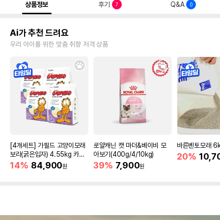
상품정보
후기
Q&A
7
0
Ai가 추천 드려요
우리 아이를 위한 맞춤 취향 저격 상품
[4개세트] 가필드 고양이모래
로얄캐닌 캣 마더&베이비 모
바른벤토모래 6
보라(굵은입자) 4.55kg 카사
아보기(400g/4/10kg)
20%
10,7
바모래
14%
84,900
39%
7,900
원
원