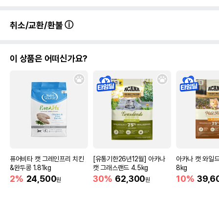
취소/교환/환불
이 상품은 어떠신가요?
퓨어비타 캣 그레인프리 치킨
[유통기한26년12월] 아카나
아카나 캣 와일드
&완두콩 1.81kg
캣 그래스랜드 4.5kg
8kg
2%
24,500
30%
62,300
10%
39,6
원
원