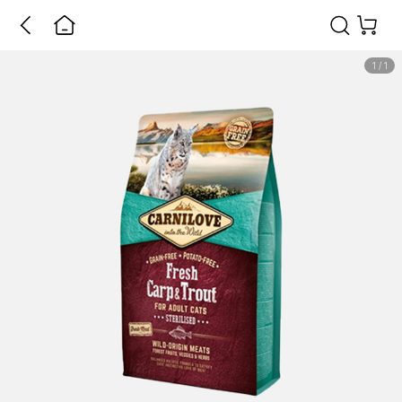
1
/
1