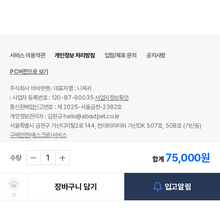
서비스 이용약관
개인정보 처리방침
입점/제휴 문의
공지사항
PC버전으로 보기
주식회사 어바웃펫
대표자명 : 나옥귀
사업자 등록번호 : 120-87-90035
사업자정보확인
통신판매업신고번호 : 제 2025-서울금천-2382호
개인정보관리자 : 김원규 hello@aboutpet.co.kr
서울특별시 금천구 가산디지털2로 144, 현대테라타워 가산DK 507호, 508호 (가산동)
구매안전(에스크로)서비스
© copyright (c) www.aboutpet.co.kr all rights reserved.
75,000
원
수량
합계
장바구니 담기
입고알림
찜
쿠폰보기
적립혜택
취소/ 교환/ 환불
유통기한 임박 상품
최저가 도전 상품