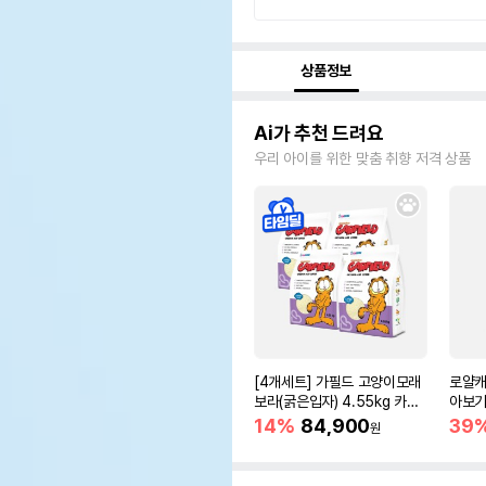
상품정보
Ai가 추천 드려요
우리 아이를 위한 맞춤 취향 저격 상품
[4개세트] 가필드 고양이모래
로얄캐
보라(굵은입자) 4.55kg 카사
아보기(
바모래
14%
84,900
39
원