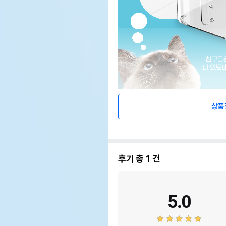
상품
후기 총
1
건
5.0