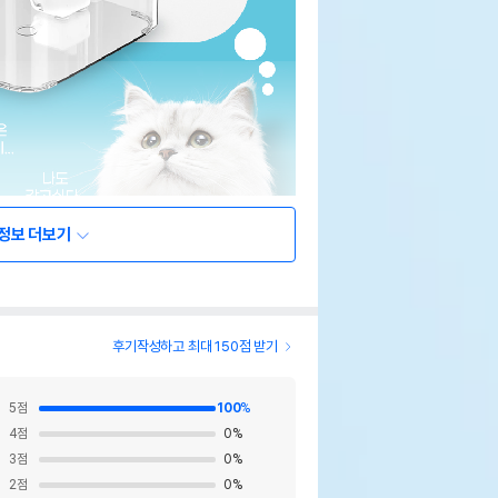
정보 더보기
후기작성하고 최대 150점 받기
5
점
100
%
4
점
0
%
3
점
0
%
2
점
0
%