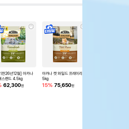
기한26년12월] 아카나
아카나 캣 와일드 프레이리 4.
아카나 캣 패시피카 4.
래스랜드 4.5kg
5kg
15%
75,650
원
%
62,300
15%
75,650
원
원