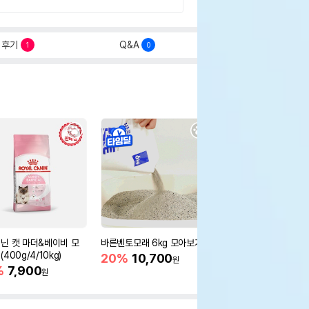
후기
Q&A
1
0
닌 캣 마더&베이비 모
바른벤토모래 6kg 모아보기
로얄캐닌 캣 인도어 4k
400g/4/10kg)
새 감소
20%
10,700
원
%
7,900
16%
55,000
원
원