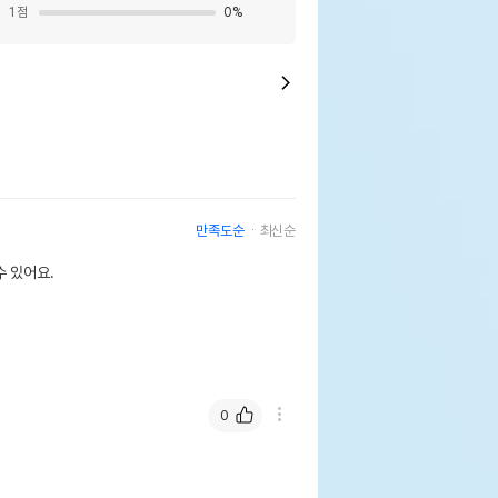
1
점
0
%
만족도순
최신순
 있어요.
0