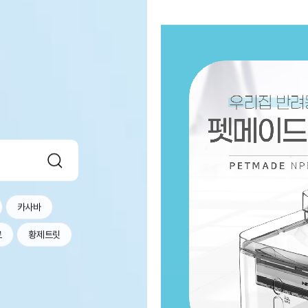
카사바
르
황제트릿