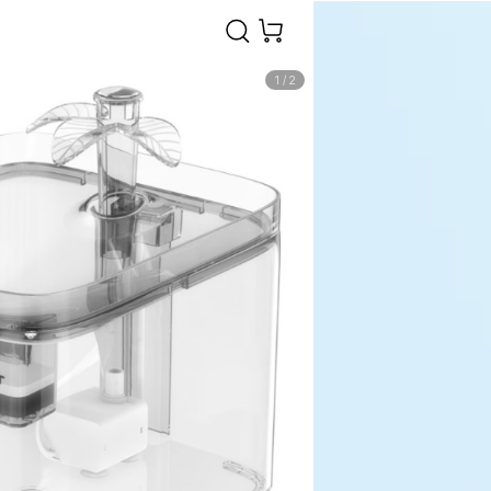
1
/
2