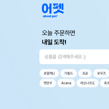
오늘 주문하면
내일 도착!
로얄캐닌
가필드
조공
로우즈
캣만두
Acana
레오나르도
츄