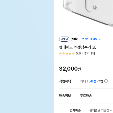
고양이
펫메이드
브랜드관 이동
펫메이드 엔펫정수기 3L
5.0
후기 1개
32,000
원
적립혜택
최대
150점
적립
배송정보
무료배송
업체배송
결제완료 기준 2 ~