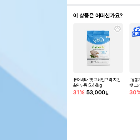
이 상품은 어떠신가요?
퓨어비타 캣 그레인프리 치킨
[유통
&완두콩 5.44kg
캣 그
31%
53,000
30
원