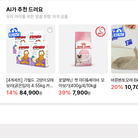
Ai가 추천 드려요
우리 아이를 위한 맞춤 취향 저격 상품
[4개세트] 가필드 고양이모래
로얄캐닌 캣 마더&베이비 모
바른벤토모래 6
보라(굵은입자) 4.55kg 카사
아보기(400g/4/10kg)
20%
10,7
바모래
14%
84,900
39%
7,900
원
원