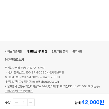
서비스 이용약관
개인정보 처리방침
입점/제휴 문의
공지사항
PC버전으로 보기
주식회사 어바웃펫
대표자명 : 나옥귀
사업자 등록번호 : 120-87-90035
사업자정보확인
통신판매업신고번호 : 제 2025-서울금천-2382호
개인정보관리자 : 김원규 hello@aboutpet.co.kr
서울특별시 금천구 가산디지털2로 144, 현대테라타워 가산DK 507호, 508호 (가산동)
구매안전(에스크로)서비스
© copyright (c) www.aboutpet.co.kr all rights reserved.
42,000
원
수량
합계