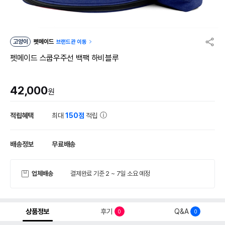
고양이
펫메이드
브랜드관 이동
펫메이드 스쿱우주선 백팩 하비블루
42,000
원
적립혜택
최대
150점
적립
배송정보
무료배송
업체배송
결제완료 기준 2 ~ 7일 소요 예정
상품정보
후기
Q&A
0
0