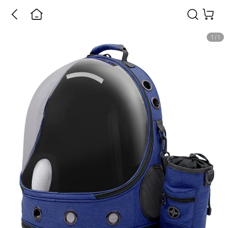
1
/
1